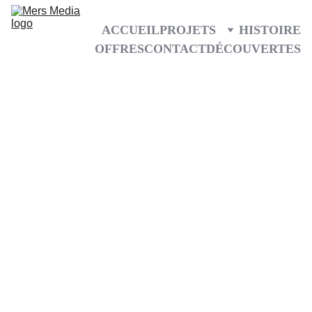
ACCUEIL
PROJETS
HISTOIRE
OFFRES
CONTACT
DÉCOUVERTES
Mers One+
€534.00
Réserver maintenant
Médias
:
3
Vidéos d'une